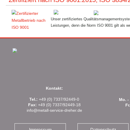
Unser zertifiziertes Qualitätsmanagementsys
Leistungen, denn die Norm ISO 9001 gilt als we
Kontakt:
Tel.:
+49 (0) 7337/92449-0
Mo. -
Fax:
+49 (0) 7337/92449-18
Fr.
info@metall-service-dreher.de
Impressum
Datenschutz